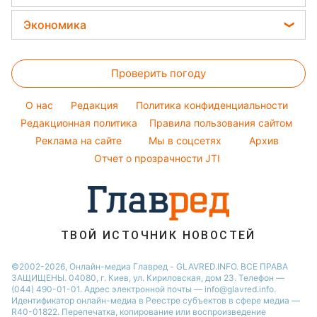
Потап
Новости Львова
Закуски
Новости моды
Стирка
София Ротару
Экономика
Новости Днепра
Салаты
Советы от Андре Тана
Комнатные растения
Ольга Сумская
Новости Харькова
Цены на продукты
Простые блюда
Все о сале
Филипп Киркоров
Новости Тернополя
Проверить погоду
Денежная помощь
Легкие десерты
Уборка
Елена Зеленская
Новости Полтавы
Тарифы
Напитки
O нас
Редакция
Политика конфиденциальности
Авто
Ани Лорак
Новости Житомира
Курс валют
Редакционная политика
Правила пользования сайтом
Кейт Миддлтон
Реклама на сайте
Мы в соцсетях
Архив
Алла Пугачева
Отчет о прозрачности JTI
Максим Галкин
ТВОЙ ИСТОЧНИК НОВОСТЕЙ
©2002-2026, Онлайн-медиа Главред - GLAVRED.INFO. ВСЕ ПРАВА
ЗАЩИЩЕНЫ. 04080, г. Киев, ул. Кириловская, дом 23. Телефон —
(044) 490-01-01. Адрес электронной почты — info@glavred.info.
Идентификатор онлайн-медиа в Реестре cубъектов в сфере медиа —
R40-01822.
Перепечатка, копирование или воспроизведение