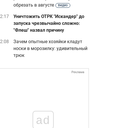
обрезать в августе
видео
2:17
Уничтожить ОТРК "Искандер" до
запуска чрезвычайно сложно:
"Флеш" назвал причину
2:08
Зачем опытные хозяйки кладут
носки в морозилку: удивительный
трюк
Реклама
ad