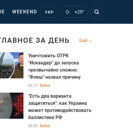
ОЕ
WEEKEND
+29°
УКР
ГЛАВНОЕ ЗА ДЕНЬ
Ещё
Уничтожить ОТРК
"Искандер" до запуска
чрезвычайно сложно:
"Флеш" назвал причину
22:17
Война
"Есть два варианта
защититься": как Украина
может противодействовать
баллистике РФ
20:39
Война