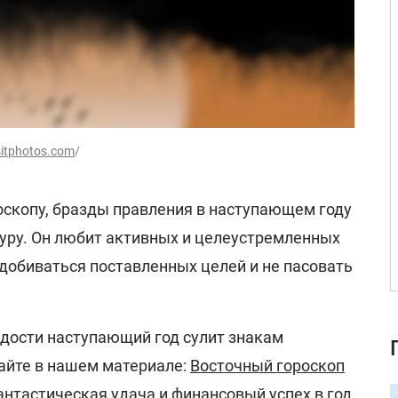
itphotos.com
/
оскопу, бразды правления в наступающем году
Туру. Он любит активных и целеустремленных
добиваться поставленных целей и не пасовать
адости наступающий год сулит знакам
тайте в нашем материале:
Восточный гороскоп
антастическая удача и финансовый успех в год