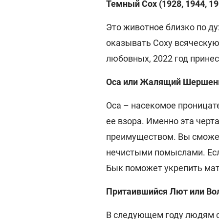
Темный Сох (1928, 1944, 196
Это животное близко по ду
оказывать Соху всяческую
любовных, 2022 год прине
Оса или Жалящий Шершень (
Оса – насекомое проницате
ее взора. Именно эта черт
преимуществом. Вы сможе
нечистыми помыслами. Есл
Бык поможет укрепить мат
Притаившийся Лют или Волк 
В следующем году людям 