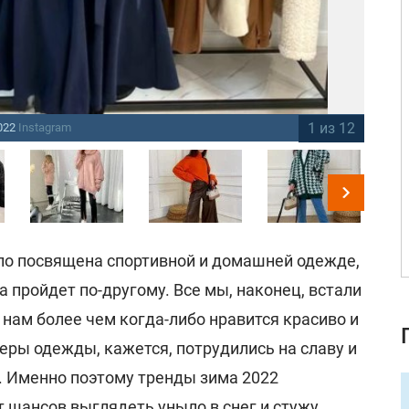
1 из 12
022
Instagram
Мо
о посвящена спортивной и домашней одежде,
 пройдет по-другому. Все мы, наконец, встали
и нам более чем когда-либо нравится красиво и
еры одежды, кажется, потрудились на славу и
. Именно поэтому тренды зима 2022
 шансов выглядеть уныло в снег и стужу.