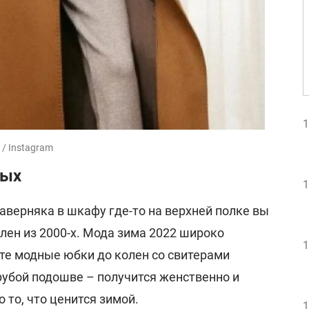
1
/ Instagram
вых
1
наверняка в шкафу где-то на верхней полке вы
лен из 2000-х. Мода зима 2022 широко
1
ите модные юбки до колен со свитерами
рубой подошве – получится женственно и
 то, что ценится зимой.
1