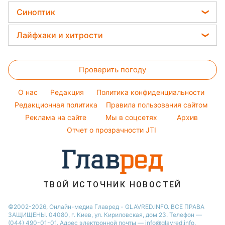
Салаты
Красивый маникюр
Виталий Козловский
Головоломки
Тарифы
Синоптик
Новости Тернополя
Простые блюда
Модные ошибки
Потап
Тесты по картинке
Новости Запорожья
Прогноз погоды
Легкие десерты
Лайфхаки и хитрости
София Ротару
Оптические иллюзии
Новости Житомира
Магнитные бури
Напитки
Ольга Сумская
Все о сале
Народные приметы
Новости Одессы
Погода на сегодня
Праздничное меню
Проверить погоду
Стирка
Все о шоу-бизнесе
Новости Харькова
Погода на завтра
Уборка
O нас
Редакция
Политика конфиденциальности
Пылевая буря
Комнатные растения
Редакционная политика
Правила пользования сайтом
Реклама на сайте
Мы в соцсетях
Архив
Авто
Отчет о прозрачности JTI
ТВОЙ ИСТОЧНИК НОВОСТЕЙ
©2002-2026, Онлайн-медиа Главред - GLAVRED.INFO. ВСЕ ПРАВА
ЗАЩИЩЕНЫ. 04080, г. Киев, ул. Кириловская, дом 23. Телефон —
(044) 490-01-01. Адрес электронной почты — info@glavred.info.