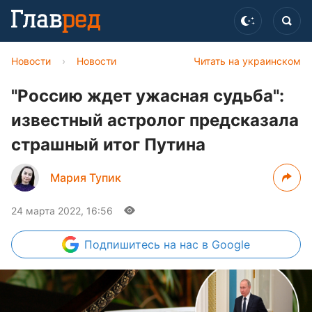
Новости
›
Новости
Читать на украинском
"Россию ждет ужасная судьба":
известный астролог предсказала
страшный итог Путина
Мария Тупик
24 марта 2022, 16:56
Подпишитесь
на нас в Google