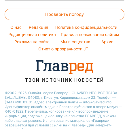
Окрашивание волос
Настя Каменских
Новости Харькова
Погода на завтра
Красивый маникюр
Проверить погоду
Новости Полтавы
Пылевая буря
Модные ошибки
Новости Сум
O нас
Редакция
Политика конфиденциальности
Новости моды
Новости Львова
Редакционная политика
Правила пользования сайтом
Советы от Андре Тана
Реклама на сайте
Мы в соцсетях
Архив
Новости Черкассы
Отчет о прозрачности JTI
Новости Днепра
Новости Ровно
Новости Тернополя
Новости Запорожья
ТВОЙ ИСТОЧНИК НОВОСТЕЙ
Новости Житомира
©2002-2026, Онлайн-медиа Главред - GLAVRED.INFO. ВСЕ ПРАВА
ЗАЩИЩЕНЫ. 04080, г. Киев, ул. Кириловская, дом 23. Телефон —
Новости Одессы
(044) 490-01-01. Адрес электронной почты — info@glavred.info.
Идентификатор онлайн-медиа в Реестре cубъектов в сфере медиа —
R40-01822.
Перепечатка, копирование или воспроизведение
информации, содержащей ссылку на агенство ГЛАВРЕД, в каком-
либо виде запрещено. Использование материалов «Главред»
разрешается при условии ссылки на «Главред». Для интернет-