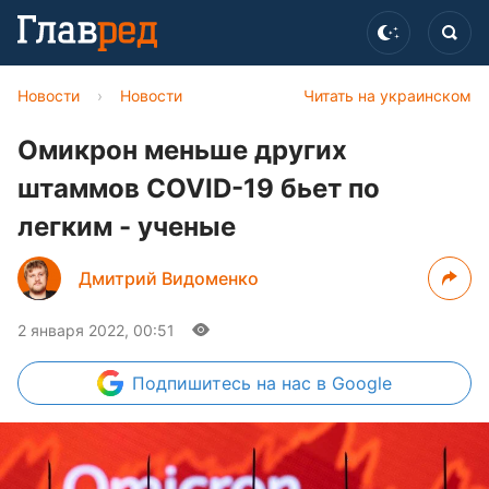
Новости
›
Новости
Читать на украинском
Омикрон меньше других
штаммов COVID-19 бьет по
легким - ученые
Дмитрий Видоменко
2 января 2022, 00:51
Подпишитесь
на нас в Google