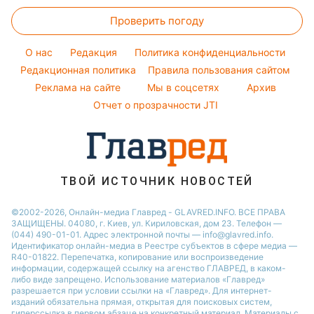
Женские стрижки
Курс валют
Ани Лорак
Погода на сегодня
Проверить погоду
Окрашивание волос
Кейт Миддлтон
Погода на завтра
Красивый маникюр
Алла Пугачева
O нас
Редакция
Политика конфиденциальности
Пылевая буря
Модные ошибки
Редакционная политика
Правила пользования сайтом
Максим Галкин
Реклама на сайте
Мы в соцсетях
Архив
Новости моды
Настя Каменских
Отчет о прозрачности JTI
Советы от Андре Тана
ТВОЙ ИСТОЧНИК НОВОСТЕЙ
©2002-2026, Онлайн-медиа Главред - GLAVRED.INFO. ВСЕ ПРАВА
ЗАЩИЩЕНЫ. 04080, г. Киев, ул. Кириловская, дом 23. Телефон —
(044) 490-01-01. Адрес электронной почты — info@glavred.info.
Идентификатор онлайн-медиа в Реестре cубъектов в сфере медиа —
R40-01822.
Перепечатка, копирование или воспроизведение
информации, содержащей ссылку на агенство ГЛАВРЕД, в каком-
либо виде запрещено. Использование материалов «Главред»
разрешается при условии ссылки на «Главред». Для интернет-
изданий обязательна прямая, открытая для поисковых систем,
гиперссылка в первом абзаце на конкретный материал. Материалы с