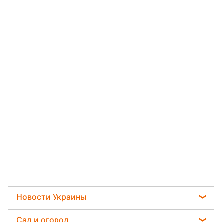
Новости Украины
Мобилизация
Сад и огород