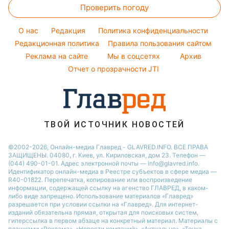
Простые блюда
Филипп Киркоров
Проверить погоду
Денежная помощь
Все о шоу-бизнесе
Легкие десерты
Елена Зеленская
Тарифы
O нас
Редакция
Политика конфиденциальности
Напитки
Ани Лорак
Курс валют
Редакционная политика
Правила пользования сайтом
Праздничное меню
Реклама на сайте
Мы в соцсетях
Архив
Отчет о прозрачности JTI
ТВОЙ ИСТОЧНИК НОВОСТЕЙ
©2002-2026, Онлайн-медиа Главред - GLAVRED.INFO. ВСЕ ПРАВА
ЗАЩИЩЕНЫ. 04080, г. Киев, ул. Кириловская, дом 23. Телефон —
(044) 490-01-01. Адрес электронной почты — info@glavred.info.
Идентификатор онлайн-медиа в Реестре cубъектов в сфере медиа —
R40-01822.
Перепечатка, копирование или воспроизведение
информации, содержащей ссылку на агенство ГЛАВРЕД, в каком-
либо виде запрещено. Использование материалов «Главред»
разрешается при условии ссылки на «Главред». Для интернет-
изданий обязательна прямая, открытая для поисковых систем,
гиперссылка в первом абзаце на конкретный материал. Материалы с
плашками «Реклама», «Новости компаний», «Актуально», «Точка