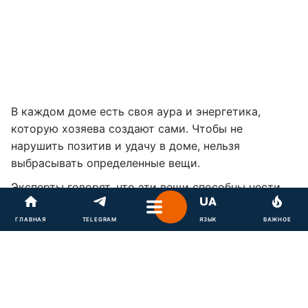
В каждом доме есть своя аура и энергетика,
которую хозяева создают сами. Чтобы не
нарушить позитив и удачу в доме, нельзя
выбрасывать определенные вещи.
Эксперты говорят, что эти вещи способны нести
радость и достаток в дом, но если от них
избавится, можно привлечь беду.
ГЛАВНАЯ
TELEGRAM
ЯЗЫК
ВАЖНОЕ
Женщинам нельзя выбрасывать
свадебную фату
из
дома. Кроме того, ее нельзя никому отдавать и
даже трогать. Это очень мощный семейный
оберег, который сохраняет в доме удачу.