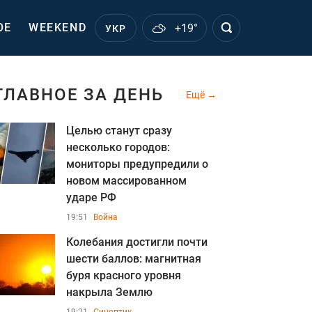
ОЕ
WEEKEND
+19°
УКР
ГЛАВНОЕ ЗА ДЕНЬ
Ещё
Целью станут сразу
несколько городов:
мониторы предупредили о
новом массированном
ударе РФ
19:51
Война
Колебания достигли почти
шести баллов: магнитная
буря красного уровня
накрыла Землю