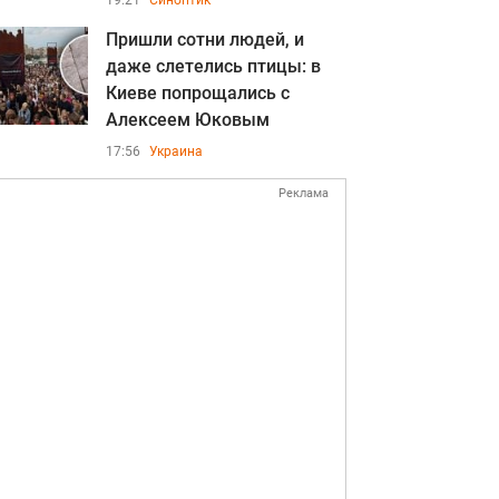
19:21
Синоптик
Пришли сотни людей, и
даже слетелись птицы: в
Киеве попрощались с
Алексеем Юковым
17:56
Украина
Реклама