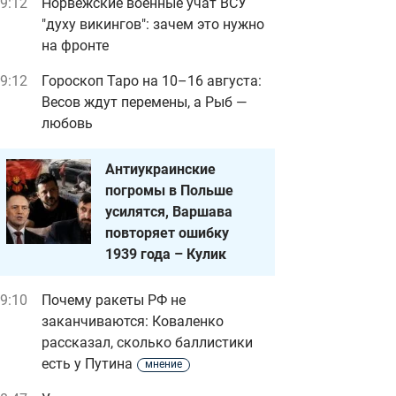
9:12
Норвежские военные учат ВСУ
"духу викингов": зачем это нужно
на фронте
9:12
Гороскоп Таро на 10–16 августа:
Весов ждут перемены, а Рыб —
любовь
Антиукраинские
погромы в Польше
усилятся, Варшава
повторяет ошибку
1939 года – Кулик
9:10
Почему ракеты РФ не
заканчиваются: Коваленко
рассказал, сколько баллистики
есть у Путина
мнение