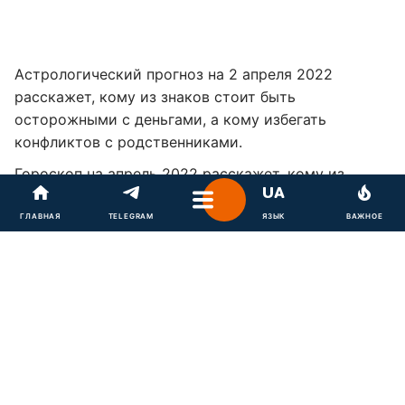
Астрологический прогноз на 2 апреля 2022
расскажет, кому из знаков стоит быть
осторожными с деньгами, а кому избегать
конфликтов с родственниками.
Гороскоп на апрель 2022
расскажет, кому из
представителей зодиакального круга повезет
укрепить материальное положение, а кому
ГЛАВНАЯ
TELEGRAM
ЯЗЫК
ВАЖНОЕ
встретить свою вторую половинку.
Гороскоп на сегодня – Овен
Гороскоп на сегодня – Телец
Гороскоп на сегодня – Близнецы
Гороскоп на сегодня – Рак