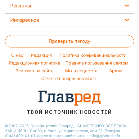
Пылевая буря
Женские стрижки
Комнатные растения
Регионы
Алла Пугачева
Курс валют
Окрашивание волос
Все о сале
Максим Галкин
Новости Харькова
Цены на продукты
Интересное
Красивый маникюр
Настя Каменских
Новости Полтавы
Головоломки
Модные ошибки
Виталий Козловский
Новости Львова
Проверить погоду
Тесты по картинке
Новости моды
Потап
Новости Сум
Оптические иллюзии
Советы от Андре Тана
O нас
Редакция
Политика конфиденциальности
Новости Днепра
Народные приметы
Редакционная политика
Правила пользования сайтом
Новости Черкассы
Реклама на сайте
Мы в соцсетях
Архив
Все о шоу-бизнесе
Новости Тернополя
Отчет о прозрачности JTI
Новости Ровно
Новости Житомира
Новости Запорожья
ТВОЙ ИСТОЧНИК НОВОСТЕЙ
Новости Одессы
©2002-2026, Онлайн-медиа Главред - GLAVRED.INFO. ВСЕ ПРАВА
ЗАЩИЩЕНЫ. 04080, г. Киев, ул. Кириловская, дом 23. Телефон —
(044) 490-01-01. Адрес электронной почты — info@glavred.info.