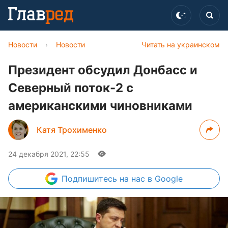
Новости
›
Новости
Читать на украинском
Президент обсудил Донбасс и
Северный поток-2 с
американскими чиновниками
Катя Трохименко
24 декабря 2021, 22:55
Подпишитесь
на нас в Google