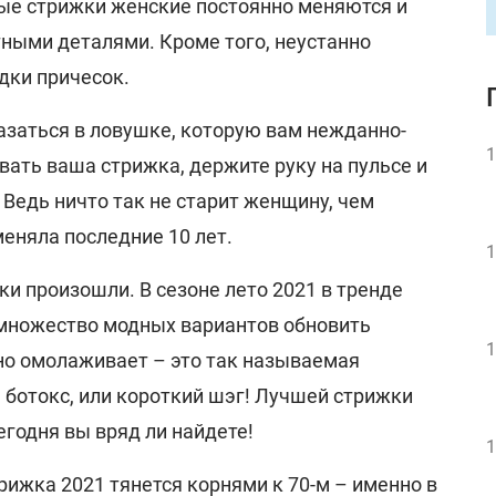
ные стрижки женские постоянно меняются и
ыми деталями. Кроме того, неустанно
дки причесок.
казаться в ловушке, которую вам нежданно-
1
ать ваша стрижка, держите руку на пульсе и
 Ведь ничто так не старит женщину, чем
меняла последние 10 лет.
1
ки произошли. В сезоне лето 2021 в тренде
 множество модных вариантов обновить
1
нно омолаживает – это так называемая
 ботокс, или короткий шэг! Лучшей стрижки
егодня вы вряд ли найдете!
1
ижка 2021 тянется корнями к 70-м – именно в