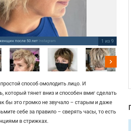
1 из 9
 женщин после 50 лет
Instagram
Ко
простой способ омолодить лицо. И
, который тянет вниз и способен вмиг сделать
ак бы это громко не звучало – старым и даже
мите себе за правило – сверять часы, то есть
нциями в стрижках.