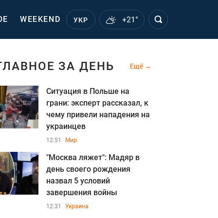
ОЕ
WEEKEND
+21°
УКР
ГЛАВНОЕ ЗА ДЕНЬ
Ещё
Ситуация в Польше на
грани: эксперт рассказал, к
чему привели нападения на
украинцев
12:51
Мир
"Москва ляжет": Мадяр в
день своего рождения
назва л 5 условий
завершения войны
12:31
Украина