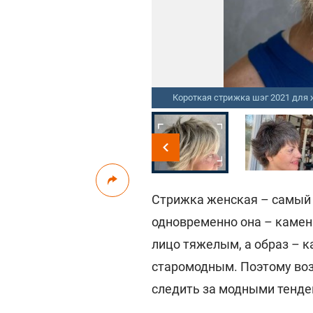
am
Короткая стрижка шэг 2021 для
Стрижка женская – самый 
одновременно она – камень
лицо тяжелым, а образ – к
старомодным. Поэтому возь
следить за модными тенде