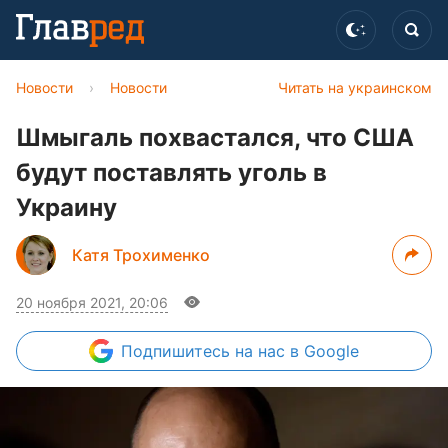
Новости
›
Новости
Читать на украинском
Шмыгаль похвастался, что США
будут поставлять уголь в
Украину
Катя Трохименко
20 ноября 2021, 20:06
Подпишитесь
на нас в Google