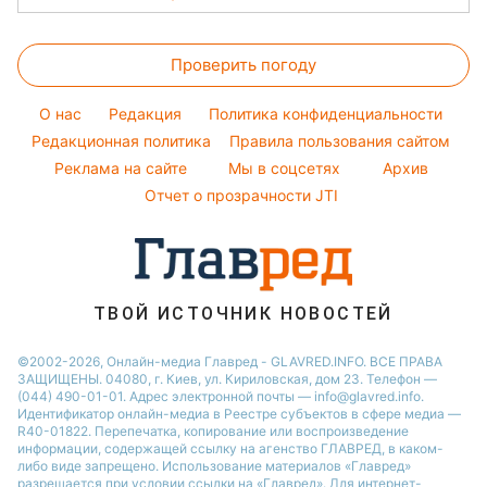
Оптические иллюзии
Настя Каменских
Новости Полтавы
Магнитные бури
Напитки
Все о сале
Народные приметы
Виталий Козловский
Новости Сум
Погода на сегодня
Праздничное меню
Проверить погоду
Уборка
Все о шоу-бизнесе
Потап
Новости Черкассы
Погода на завтра
Стирка
София Ротару
O нас
Редакция
Политика конфиденциальности
Пылевая буря
Авто
Редакционная политика
Правила пользования сайтом
Ольга Сумская
Реклама на сайте
Мы в соцсетях
Архив
Комнатные растения
Филипп Киркоров
Отчет о прозрачности JTI
ТВОЙ ИСТОЧНИК НОВОСТЕЙ
©2002-2026, Онлайн-медиа Главред - GLAVRED.INFO. ВСЕ ПРАВА
ЗАЩИЩЕНЫ. 04080, г. Киев, ул. Кириловская, дом 23. Телефон —
(044) 490-01-01. Адрес электронной почты — info@glavred.info.
Идентификатор онлайн-медиа в Реестре cубъектов в сфере медиа —
R40-01822.
Перепечатка, копирование или воспроизведение
информации, содержащей ссылку на агенство ГЛАВРЕД, в каком-
либо виде запрещено. Использование материалов «Главред»
разрешается при условии ссылки на «Главред». Для интернет-