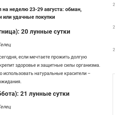
2
 на неделю 23-29 августа: обман,
 или удачные покупки
2
тница): 20 лунные сутки
Телец
2
сегодня, если мечтаете прожить долгую
укрепит здоровье и защитные силы организма.
о использовать натуральные красители –
 ожидания.
ббота): 21 лунные сутки
Телец