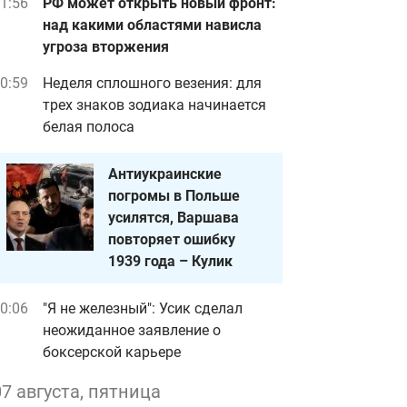
1:56
РФ может открыть новый фронт:
над какими областями нависла
угроза вторжения
0:59
Неделя сплошного везения: для
трех знаков зодиака начинается
белая полоса
Антиукраинские
погромы в Польше
усилятся, Варшава
повторяет ошибку
1939 года – Кулик
0:06
"Я не железный": Усик сделал
неожиданное заявление о
боксерской карьере
07 августа, пятница