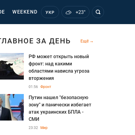
ОЕ
WEEKEND
+23°
УКР
ГЛАВНОЕ ЗА ДЕНЬ
Ещё
РФ может открыть новый
фронт: над какими
областями нависла угроза
вторжения
01:56
Фронт
Путин нашел "безопасную
зону" и панически избегает
атак украинских БПЛА -
СМИ
23:32
Мир