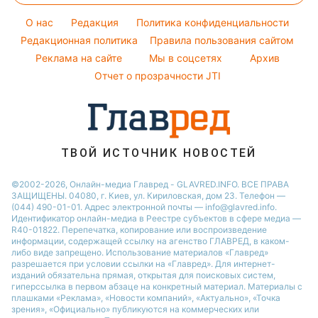
Курс валют
Ани Лорак
Погода на сегодня
Новости Львова
O нас
Редакция
Политика конфиденциальности
Кейт Миддлтон
Погода на завтра
Редакционная политика
Правила пользования сайтом
Новости Запорожья
Реклама на сайте
Мы в соцсетях
Архив
Пылевая буря
Новости Днепра
Отчет о прозрачности JTI
ТВОЙ ИСТОЧНИК НОВОСТЕЙ
©2002-2026, Онлайн-медиа Главред - GLAVRED.INFO. ВСЕ ПРАВА
ЗАЩИЩЕНЫ. 04080, г. Киев, ул. Кириловская, дом 23. Телефон —
(044) 490-01-01. Адрес электронной почты — info@glavred.info.
Идентификатор онлайн-медиа в Реестре cубъектов в сфере медиа —
R40-01822.
Перепечатка, копирование или воспроизведение
информации, содержащей ссылку на агенство ГЛАВРЕД, в каком-
либо виде запрещено. Использование материалов «Главред»
разрешается при условии ссылки на «Главред». Для интернет-
изданий обязательна прямая, открытая для поисковых систем,
гиперссылка в первом абзаце на конкретный материал. Материалы с
плашками «Реклама», «Новости компаний», «Актуально», «Точка
зрения», «Официально» публикуются на коммерческих или