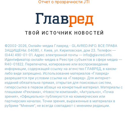
Новости Тернополя
Отчет о прозрачности JTI
Новости Ровно
Новости Житомира
Новости Запорожья
ТВОЙ ИСТОЧНИК НОВОСТЕЙ
Новости Одессы
©2002-2026, Онлайн-медиа Главред - GLAVRED.INFO. ВСЕ ПРАВА
ЗАЩИЩЕНЫ. 04080, г. Киев, ул. Кириловская, дом 23. Телефон —
(044) 490-01-01. Адрес электронной почты — info@glavred.info.
Идентификатор онлайн-медиа в Реестре cубъектов в сфере медиа —
R40-01822.
Перепечатка, копирование или воспроизведение
информации, содержащей ссылку на агенство ГЛАВРЕД, в каком-
либо виде запрещено. Использование материалов «Главред»
разрешается при условии ссылки на «Главред». Для интернет-
изданий обязательна прямая, открытая для поисковых систем,
гиперссылка в первом абзаце на конкретный материал. Материалы с
плашками «Реклама», «Новости компаний», «Актуально», «Точка
зрения», «Официально» публикуются на коммерческих или
партнерских началах. Точки зрения, выраженные в материалах в
рубрике "Мнения", не всегда совпадают с мнением редакции.