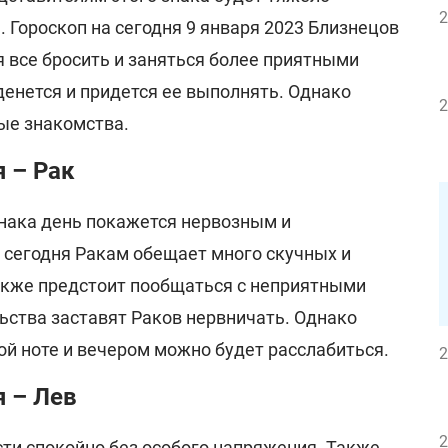
2
. Гороскоп на сегодня 9 января 2023 Близнецов
 все бросить и заняться более приятными
денется и придется ее выполнять. Однако
2
ые знакомства.
я – Рак
нака день покажется нервозным и
 сегодня Ракам обещает много скучных и
Также предстоит пообщаться с неприятными
ьства заставят Раков нервничать. Однако
ой ноте и вечером можно будет расслабиться.
2
я – Лев
2
ти спокойно без особого напряжения. Также