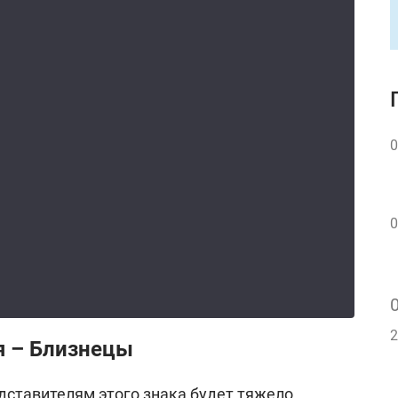
0
0
2
я – Близнецы
дставителям этого знака будет тяжело