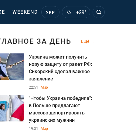
ОЕ
WEEKEND
+29°
УКР
ГЛАВНОЕ ЗА ДЕНЬ
Ещё
Украина может получить
новую защиту от ракет РФ:
Сикорский сделал важное
заявление
22:51
Мир
"Чтобы Украина победила":
в Польше предлагают
массово депортировать
украинских мужчин
19:31
Мир