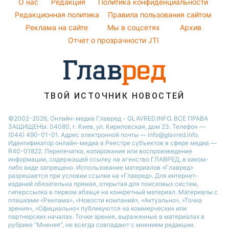
O нас
Редакция
Политика конфиденциальности
Новости Днепра
Народные приметы
Редакционная политика
Правила пользования сайтом
Новости Черкассы
Реклама на сайте
Мы в соцсетях
Архив
Все о шоу-бизнесе
Новости Тернополя
Отчет о прозрачности JTI
Новости Ровно
Новости Житомира
Новости Запорожья
ТВОЙ ИСТОЧНИК НОВОСТЕЙ
Новости Одессы
©2002-2026, Онлайн-медиа Главред - GLAVRED.INFO. ВСЕ ПРАВА
ЗАЩИЩЕНЫ. 04080, г. Киев, ул. Кириловская, дом 23. Телефон —
(044) 490-01-01. Адрес электронной почты — info@glavred.info.
Идентификатор онлайн-медиа в Реестре cубъектов в сфере медиа —
R40-01822.
Перепечатка, копирование или воспроизведение
информации, содержащей ссылку на агенство ГЛАВРЕД, в каком-
либо виде запрещено. Использование материалов «Главред»
разрешается при условии ссылки на «Главред». Для интернет-
изданий обязательна прямая, открытая для поисковых систем,
гиперссылка в первом абзаце на конкретный материал. Материалы с
плашками «Реклама», «Новости компаний», «Актуально», «Точка
зрения», «Официально» публикуются на коммерческих или
партнерских началах. Точки зрения, выраженные в материалах в
рубрике "Мнения", не всегда совпадают с мнением редакции.