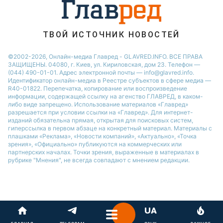
ТВОЙ ИСТОЧНИК НОВОСТЕЙ
©2002-2026, Онлайн-медиа Главред - GLAVRED.INFO. ВСЕ ПРАВА
ЗАЩИЩЕНЫ. 04080, г. Киев, ул. Кириловская, дом 23. Телефон —
(044) 490-01-01. Адрес электронной почты — info@glavred.info.
Идентификатор онлайн-медиа в Реестре cубъектов в сфере медиа —
R40-01822.
Перепечатка, копирование или воспроизведение
информации, содержащей ссылку на агенство ГЛАВРЕД, в каком-
либо виде запрещено. Использование материалов «Главред»
разрешается при условии ссылки на «Главред». Для интернет-
изданий обязательна прямая, открытая для поисковых систем,
гиперссылка в первом абзаце на конкретный материал. Материалы с
плашками «Реклама», «Новости компаний», «Актуально», «Точка
зрения», «Официально» публикуются на коммерческих или
партнерских началах. Точки зрения, выраженные в материалах в
рубрике "Мнения", не всегда совпадают с мнением редакции.