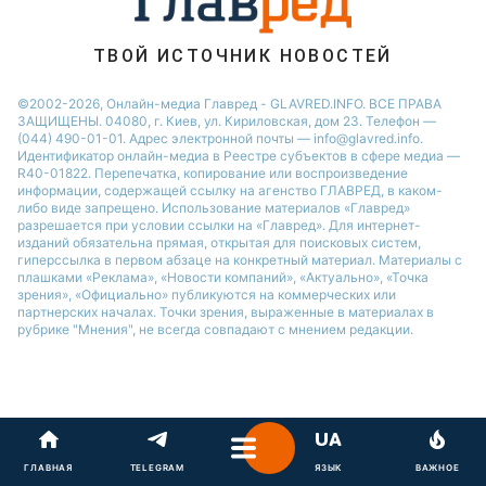
ТВОЙ ИСТОЧНИК НОВОСТЕЙ
©2002-2026, Онлайн-медиа Главред - GLAVRED.INFO. ВСЕ ПРАВА
ЗАЩИЩЕНЫ. 04080, г. Киев, ул. Кириловская, дом 23. Телефон —
(044) 490-01-01. Адрес электронной почты — info@glavred.info.
Идентификатор онлайн-медиа в Реестре cубъектов в сфере медиа —
R40-01822.
Перепечатка, копирование или воспроизведение
информации, содержащей ссылку на агенство ГЛАВРЕД, в каком-
либо виде запрещено. Использование материалов «Главред»
разрешается при условии ссылки на «Главред». Для интернет-
изданий обязательна прямая, открытая для поисковых систем,
гиперссылка в первом абзаце на конкретный материал. Материалы с
плашками «Реклама», «Новости компаний», «Актуально», «Точка
зрения», «Официально» публикуются на коммерческих или
партнерских началах. Точки зрения, выраженные в материалах в
рубрике "Мнения", не всегда совпадают с мнением редакции.
ГЛАВНАЯ
TELEGRAM
ЯЗЫК
ВАЖНОЕ