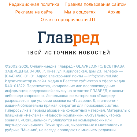
Кейт Миддлтон
Погода на завтра
Редакционная политика
Правила пользования сайтом
Новости Запорожья
Реклама на сайте
Мы в соцсетях
Архив
Пылевая буря
Новости Днепра
Отчет о прозрачности JTI
ТВОЙ ИСТОЧНИК НОВОСТЕЙ
©2002-2026, Онлайн-медиа Главред - GLAVRED.INFO. ВСЕ ПРАВА
ЗАЩИЩЕНЫ. 04080, г. Киев, ул. Кириловская, дом 23. Телефон —
(044) 490-01-01. Адрес электронной почты — info@glavred.info.
Идентификатор онлайн-медиа в Реестре cубъектов в сфере медиа —
R40-01822.
Перепечатка, копирование или воспроизведение
информации, содержащей ссылку на агенство ГЛАВРЕД, в каком-
либо виде запрещено. Использование материалов «Главред»
разрешается при условии ссылки на «Главред». Для интернет-
изданий обязательна прямая, открытая для поисковых систем,
гиперссылка в первом абзаце на конкретный материал. Материалы с
плашками «Реклама», «Новости компаний», «Актуально», «Точка
зрения», «Официально» публикуются на коммерческих или
партнерских началах. Точки зрения, выраженные в материалах в
рубрике "Мнения", не всегда совпадают с мнением редакции.