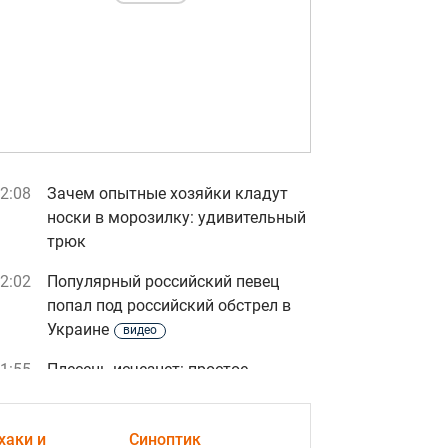
2:08
Зачем опытные хозяйки кладут
носки в морозилку: удивительный
трюк
2:02
Популярный российский певец
попал под российский обстрел в
Украине
видео
1:55
Плесень исчезнет: простое
средство за копейки очистит
шторку в ванной без хлорки
хаки и
Синоптик
видео