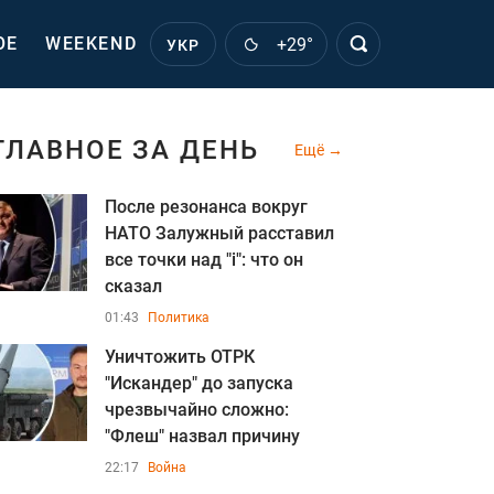
ОЕ
WEEKEND
+29°
УКР
ГЛАВНОЕ ЗА ДЕНЬ
Ещё
После резонанса вокруг
НАТО Залужный расставил
все точки над "i": что он
сказал
01:43
Политика
Уничтожить ОТРК
"Искандер" до запуска
чрезвычайно сложно:
"Флеш" назвал причину
22:17
Война