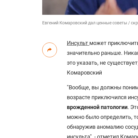
Евгений Комаровский дал ценные советы / скр
Инсульт
может приключитьс
значительно раньше. Ника
это указать, не существуе
Комаровский
"Вообще, вы должны понима
возрасте приключился инс
врожденной патологии
. Э
можно было определить, 
обнаружив аномалию сосуд
инсульта", -
отметил
Комаро