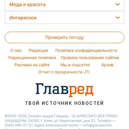
Новости Днепра
София Ротару
Курс валют
Мода и красота
Погода на сегодня
Простые блюда
Новости Тернополя
Ольга Сумская
Женские стрижки
Погода на завтра
Интересное
Новости Житомира
Филипп Киркоров
Окрашивание волос
Пылевая буря
Новости Одессы
Головоломки
Елена Зеленская
Красивый маникюр
Проверить погоду
Тесты по картинке
Ани Лорак
Модные ошибки
Оптические иллюзии
Кейт Миддлтон
O нас
Редакция
Политика конфиденциальности
Новости моды
Народные приметы
Редакционная политика
Алла Пугачева
Правила пользования сайтом
Советы от Андре Тана
Реклама на сайте
Мы в соцсетях
Архив
Все о шоу-бизнесе
Максим Галкин
Отчет о прозрачности JTI
Настя Каменских
Виталий Козловский
Потап
ТВОЙ ИСТОЧНИК НОВОСТЕЙ
©2002-2026, Онлайн-медиа Главред - GLAVRED.INFO. ВСЕ ПРАВА
ЗАЩИЩЕНЫ. 04080, г. Киев, ул. Кириловская, дом 23. Телефон —
(044) 490-01-01. Адрес электронной почты — info@glavred.info.