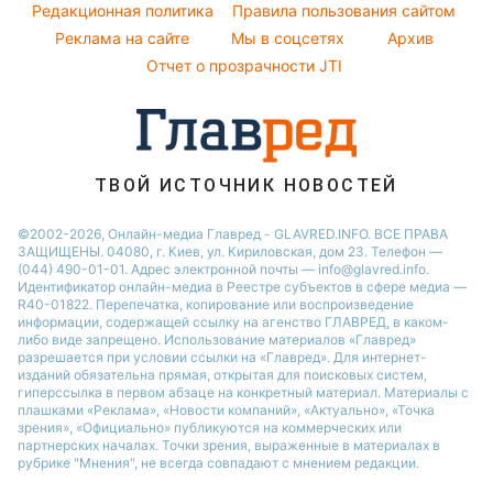
Легкие десерты
Редакционная политика
Настя Каменских
Правила пользования сайтом
Реклама на сайте
Мы в соцсетях
Архив
Напитки
Виталий Козловский
Отчет о прозрачности JTI
Праздничное меню
Потап
София Ротару
Ольга Сумская
ТВОЙ ИСТОЧНИК НОВОСТЕЙ
©2002-2026, Онлайн-медиа Главред - GLAVRED.INFO. ВСЕ ПРАВА
ЗАЩИЩЕНЫ. 04080, г. Киев, ул. Кириловская, дом 23. Телефон —
(044) 490-01-01. Адрес электронной почты — info@glavred.info.
Идентификатор онлайн-медиа в Реестре cубъектов в сфере медиа —
R40-01822.
Перепечатка, копирование или воспроизведение
информации, содержащей ссылку на агенство ГЛАВРЕД, в каком-
либо виде запрещено. Использование материалов «Главред»
разрешается при условии ссылки на «Главред». Для интернет-
изданий обязательна прямая, открытая для поисковых систем,
гиперссылка в первом абзаце на конкретный материал. Материалы с
плашками «Реклама», «Новости компаний», «Актуально», «Точка
зрения», «Официально» публикуются на коммерческих или
партнерских началах. Точки зрения, выраженные в материалах в
рубрике "Мнения", не всегда совпадают с мнением редакции.