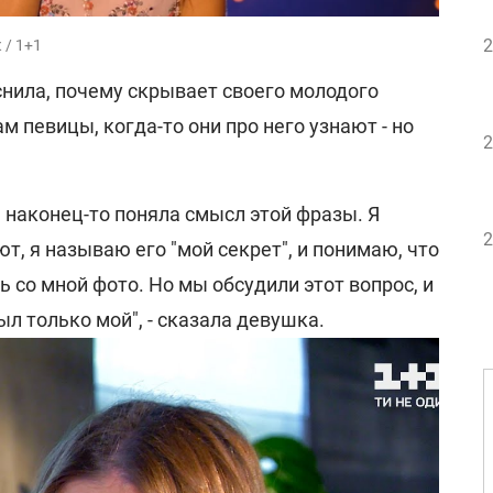
2
 / 1+1
снила, почему скрывает своего молодого
м певицы, когда-то они про него узнают - но
2
я наконец-то поняла смысл этой фразы. Я
2
т, я называю его "мой секрет", и понимаю, что
ь со мной фото. Но мы обсудили этот вопрос, и
был только мой", - сказала девушка.