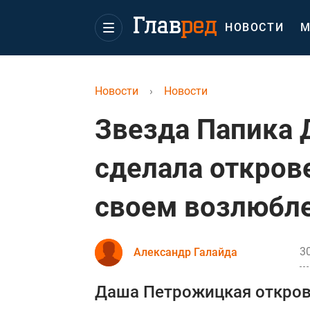
НОВОСТИ
М
Новости
›
Новости
Звезда Папика
сделала откров
своем возлюбл
30
Александр Галайда
Даша Петрожицкая откров