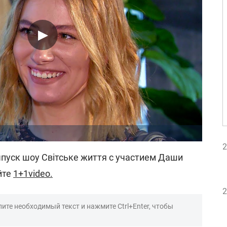
2
пуск шоу Світське життя с участием Даши
йте
1+1video.
2
ите необходимый текст и нажмите Ctrl+Enter, чтобы