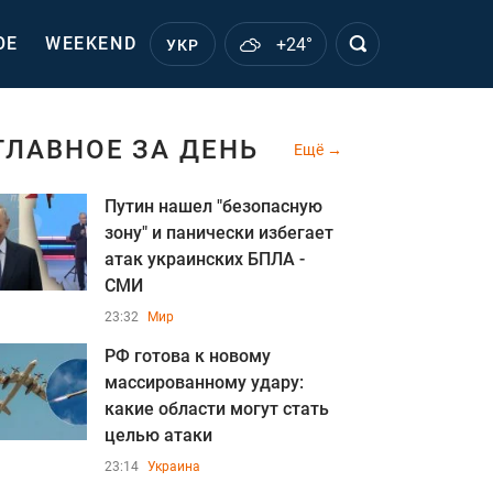
ОЕ
WEEKEND
+24°
УКР
ГЛАВНОЕ ЗА ДЕНЬ
Ещё
Путин нашел "безопасную
зону" и панически избегает
атак украинских БПЛА -
СМИ
23:32
Мир
РФ готова к новому
массированному удару:
какие области могут стать
целью атаки
23:14
Украина