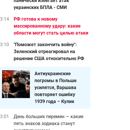
панически избегает атак
украинских БПЛА - СМИ
3:14
РФ готова к новому
массированному удару: какие
области могут стать целью атаки
3:10
"Поможет закончить войну":
Зеленский отреагировал на
решение США относительно РФ
Антиукраинские
погромы в Польше
усилятся, Варшава
повторяет ошибку
1939 года – Кулик
3:01
День больших перемен — какие
пять знаков зодиака станут