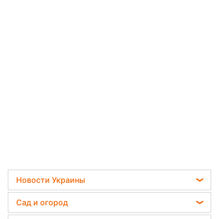
Новости Украины
Телеграм новости Украины
Сад и огород
Пенсии в Украине