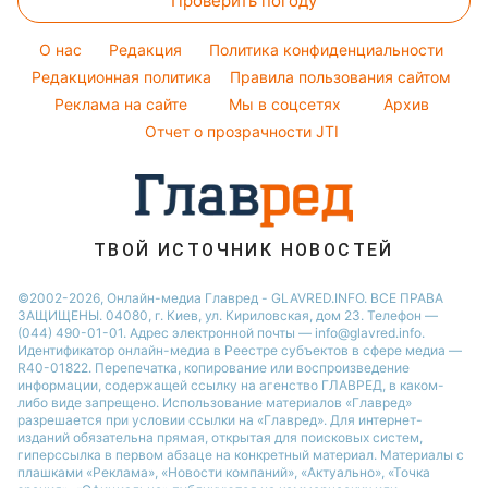
Проверить погоду
Магнитные бури
Напитки
Новости Одессы
Народные приметы
Потап
Погода на сегодня
Праздничное меню
Новости Харькова
O нас
Редакция
Политика конфиденциальности
Все о шоу-бизнесе
София Ротару
Погода на завтра
Редакционная политика
Правила пользования сайтом
Новости Полтавы
Реклама на сайте
Мы в соцсетях
Архив
Пылевая буря
Новости Сум
Отчет о прозрачности JTI
ТВОЙ ИСТОЧНИК НОВОСТЕЙ
©2002-2026, Онлайн-медиа Главред - GLAVRED.INFO. ВСЕ ПРАВА
ЗАЩИЩЕНЫ. 04080, г. Киев, ул. Кириловская, дом 23. Телефон —
(044) 490-01-01. Адрес электронной почты — info@glavred.info.
Идентификатор онлайн-медиа в Реестре cубъектов в сфере медиа —
R40-01822.
Перепечатка, копирование или воспроизведение
информации, содержащей ссылку на агенство ГЛАВРЕД, в каком-
либо виде запрещено. Использование материалов «Главред»
разрешается при условии ссылки на «Главред». Для интернет-
изданий обязательна прямая, открытая для поисковых систем,
гиперссылка в первом абзаце на конкретный материал. Материалы с
плашками «Реклама», «Новости компаний», «Актуально», «Точка