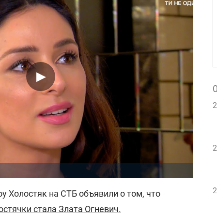
2
2
2
у Холостяк на СТБ объявили о том, что
остячки стала Злата Огневич.