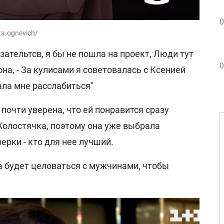
0
ta.ognevich/
зательтсв, я бы не пошла на проект, Люди тут
0
она, - За кулисами я советовалась с Ксенией
ала мне расслабиться"
 почти уверена, что ей понравится сразу
Холостячка, поэтому она уже выбрала
ерки - кто для нее лучший.
а будет целоваться с мужчинами, чтобы