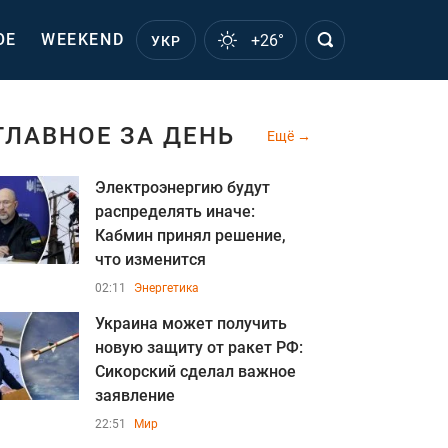
ОЕ
WEEKEND
+26°
УКР
ГЛАВНОЕ ЗА ДЕНЬ
Ещё
Электроэнергию будут
распределять иначе:
Кабмин принял решение,
что изменится
02:11
Энергетика
Украина может получить
новую защиту от ракет РФ:
Сикорский сделал важное
заявление
22:51
Мир