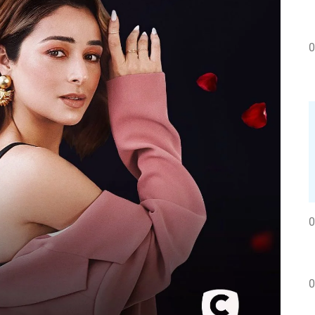
0
0
0