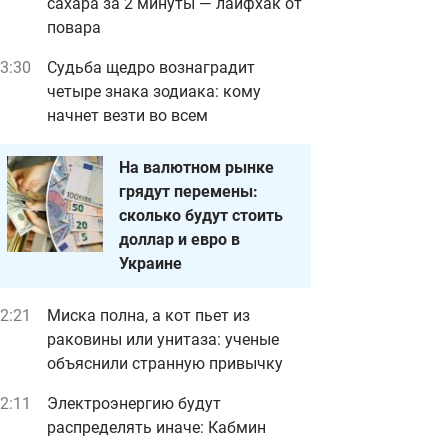
сахара за 2 минуты — лайфхак от
повара
3:30
Судьба щедро вознаградит
четыре знака зодиака: кому
начнет везти во всем
На валютном рынке
грядут перемены:
сколько будут стоить
доллар и евро в
Украине
2:21
Миска полна, а кот пьет из
раковины или унитаза: ученые
объяснили странную привычку
2:11
Электроэнергию будут
распределять иначе: Кабмин