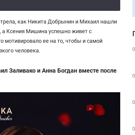
отрела, как Никита Добрынин и Михаил нашли
, а Ксения Мишина успешно живет с
о мотивировало ее на то, чтобы и самой
0
зкого человека.
аил Заливако и Анна Богдан вместе после
0
0
0