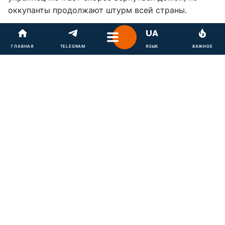
оккупанты продолжают штурм всей страны.
Астрологи отмечают, что летом начнется
эскалация и бои будут ожесточенными.
ГЛАВНАЯ
TELEGRAM
ЯЗЫК
ВАЖНОЕ
Как рассказала в своем прогнозе
Ольга Медвецкая
,
летом 2022 будет эскалация. По словам
астролога, это связано с напряженным периодом
между планетой войны Марсом и планетой
расширения Юпитером.
"С 6 июня эти две планеты будут отдаляться друг
от друга. Поэтому степень напряжения на фронте
будет снижаться, но это не значит, что враг будет
отступать. Интенсивность наступлений будет
снижаться. Ожидаются переговоры, период
затишья", - говорит астролог.
Медвецкая предупредила, что это еще не конец
боев.