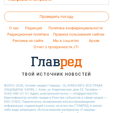
Оптические иллюзии
Новости моды
София Ротару
Магнитные бури
Напитки
Новости Полтавы
Все о сале
Народные приметы
Ольга Сумская
Погода на сегодня
Праздничное меню
Новости Сум
Проверить погоду
Стирка
Все о шоу-бизнесе
Филипп Киркоров
Погода на завтра
Новости Черкассы
Уборка
O нас
Редакция
Политика конфиденциальности
Пылевая буря
Новости Ровно
Комнатные растения
Редакционная политика
Правила пользования сайтом
Реклама на сайте
Мы в соцсетях
Архив
Авто
Отчет о прозрачности JTI
ТВОЙ ИСТОЧНИК НОВОСТЕЙ
©2002-2026, Онлайн-медиа Главред - GLAVRED.INFO. ВСЕ ПРАВА
ЗАЩИЩЕНЫ. 04080, г. Киев, ул. Кириловская, дом 23. Телефон —
(044) 490-01-01. Адрес электронной почты — info@glavred.info.
Идентификатор онлайн-медиа в Реестре cубъектов в сфере медиа —
R40-01822.
Перепечатка, копирование или воспроизведение
информации, содержащей ссылку на агенство ГЛАВРЕД, в каком-
либо виде запрещено. Использование материалов «Главред»