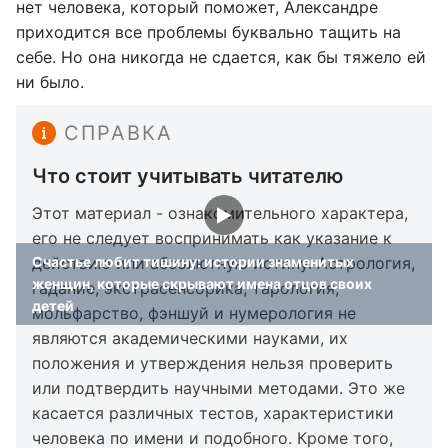
нет человека, который поможет, Александре
приходится все проблемы буквально тащить на
себе. Но она никогда не сдается, как бы тяжело ей
ни было.
СПРАВКА
Что стоит учитывать читателю
Этот материал - ознакомительного характера,
его не следует воспринимать как указание к
действию или абсолютную истину. Астрология,
Счастье любит тишину: истории знаменитых
женщин, которые скрывают имена отцов своих
гадание, экстрасенсорика, тарология,
детей
мольфарство, фэншуй и нумерология не
являются академическими науками, их
положения и утверждения нельзя проверить
или подтвердить научными методами. Это же
касается различных тестов, характеристики
человека по имени и подобного. Кроме того,