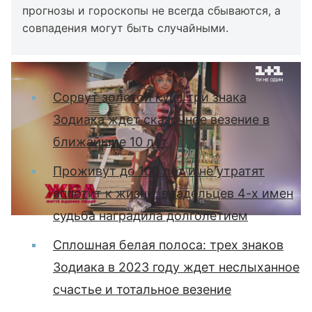
прогнозы и гороскопы не всегда сбываются, а
совпадения могут быть случайными.
Вас может заинтересовать:
Сорвут золотой куш: три знака
Зодиака ждет сказочное везение в
ближайшие 10 лет
Проживут до 100 лет и не утратят
аппетит к жизни: владельцев 4-х имен
судьба наградила долголетием
Сплошная белая полоса: трех знаков
Зодиака в 2023 году ждет неслыханное
счастье и тотальное везение