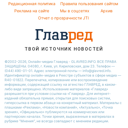
Модные ошибки
Редакционная политика
Правила пользования сайтом
Новости Сум
Реклама на сайте
Мы в соцсетях
Архив
Новости моды
Новости Черкассы
Отчет о прозрачности JTI
Советы от Андре Тана
ТВОЙ ИСТОЧНИК НОВОСТЕЙ
©2002-2026, Онлайн-медиа Главред - GLAVRED.INFO. ВСЕ ПРАВА
ЗАЩИЩЕНЫ. 04080, г. Киев, ул. Кириловская, дом 23. Телефон —
(044) 490-01-01. Адрес электронной почты — info@glavred.info.
Идентификатор онлайн-медиа в Реестре cубъектов в сфере медиа —
R40-01822.
Перепечатка, копирование или воспроизведение
информации, содержащей ссылку на агенство ГЛАВРЕД, в каком-
либо виде запрещено. Использование материалов «Главред»
разрешается при условии ссылки на «Главред». Для интернет-
изданий обязательна прямая, открытая для поисковых систем,
гиперссылка в первом абзаце на конкретный материал. Материалы с
плашками «Реклама», «Новости компаний», «Актуально», «Точка
зрения», «Официально» публикуются на коммерческих или
партнерских началах. Точки зрения, выраженные в материалах в
рубрике "Мнения", не всегда совпадают с мнением редакции.