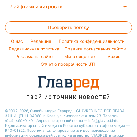
Тесты по картинке
Новости Сум
Женские стрижки
Погода на завтра
Лайфхаки и хитрости
София Ротару
Оптические иллюзии
Новости Тернополя
Окрашивание волос
Пылевая буря
Ольга Сумская
Стирка
Народные приметы
Новости Черкассы
Красивый маникюр
Проверить погоду
Комнатные растения
Все о шоу-бизнесе
Новости Житомира
Модные ошибки
Все о сале
Новости Ровно
O нас
Редакция
Политика конфиденциальности
Новости моды
Уборка
Редакционная политика
Правила пользования сайтом
Новости Одессы
Советы от Андре Тана
Реклама на сайте
Мы в соцсетях
Архив
Авто
Новости Запорожья
Отчет о прозрачности JTI
ТВОЙ ИСТОЧНИК НОВОСТЕЙ
©2002-2026, Онлайн-медиа Главред - GLAVRED.INFO. ВСЕ ПРАВА
ЗАЩИЩЕНЫ. 04080, г. Киев, ул. Кириловская, дом 23. Телефон —
(044) 490-01-01. Адрес электронной почты — info@glavred.info.
Идентификатор онлайн-медиа в Реестре cубъектов в сфере медиа —
R40-01822.
Перепечатка, копирование или воспроизведение
информации, содержащей ссылку на агенство ГЛАВРЕД, в каком-