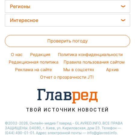
Тарифы
Пылевая буря
Женские стрижки
Комнатные растения
Регионы
Алла Пугачева
Курс валют
Окрашивание волос
Все о сале
Максим Галкин
Новости Харькова
Цены на продукты
Интересное
Красивый маникюр
Настя Каменских
Новости Полтавы
Головоломки
Модные ошибки
Виталий Козловский
Новости Львова
Проверить погоду
Тесты по картинке
Новости моды
Потап
Новости Сум
Оптические иллюзии
Советы от Андре Тана
O нас
Редакция
Политика конфиденциальности
Новости Днепра
Народные приметы
Редакционная политика
Правила пользования сайтом
Новости Черкассы
Реклама на сайте
Мы в соцсетях
Архив
Все о шоу-бизнесе
Новости Тернополя
Отчет о прозрачности JTI
Новости Ровно
Новости Житомира
Новости Запорожья
ТВОЙ ИСТОЧНИК НОВОСТЕЙ
Новости Одессы
©2002-2026, Онлайн-медиа Главред - GLAVRED.INFO. ВСЕ ПРАВА
ЗАЩИЩЕНЫ. 04080, г. Киев, ул. Кириловская, дом 23. Телефон —
(044) 490-01-01. Адрес электронной почты — info@glavred.info.