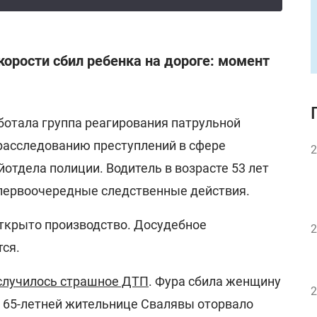
корости сбил ребенка на дороге: момент
ботала группа реагирования патрульной
 расследованию преступлений в сфере
2
отдела полиции. Водитель в возрасте 53 лет
 первоочередные следственные действия.
открыто производство. Досудебное
2
ся.
случилось страшное ДТП
. Фура сбила женщину
2
. 65-летней жительнице Свалявы оторвало