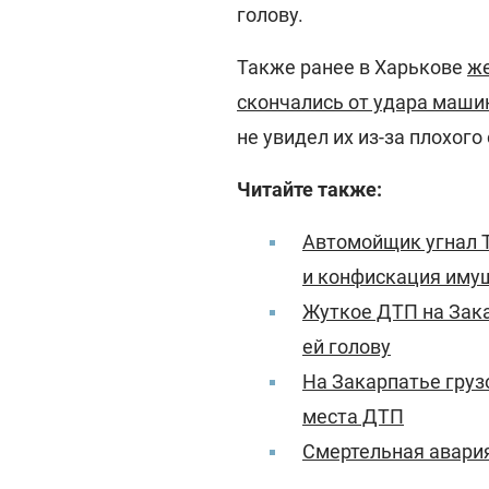
голову.
Также ранее в Харькове
же
скончались от удара маш
не увидел их из-за плохого
Читайте также:
Автомойщик угнал T
и конфискация иму
Жуткое ДТП на Зак
ей голову
На Закарпатье груз
места ДТП
Смертельная авария