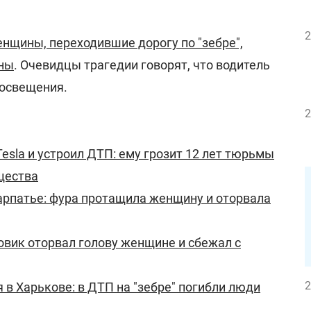
2
нщины, переходившие дорогу по "зебре",
ины
. Очевидцы трагедии говорят, что водитель
 освещения.
2
esla и устроил ДТП: ему грозит 12 лет тюрьмы
щества
арпатье: фура протащила женщину и оторвала
овик оторвал голову женщине и сбежал с
2
 в Харькове: в ДТП на "зебре" погибли люди