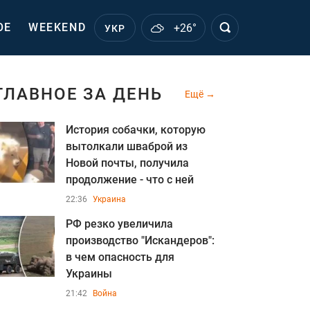
ОЕ
WEEKEND
+26°
УКР
ГЛАВНОЕ ЗА ДЕНЬ
Ещё
История собачки, которую
вытолкали шваброй из
Новой почты, получила
продолжение - что с ней
22:36
Украина
РФ резко увеличила
производство "Искандеров":
в чем опасность для
Украины
21:42
Война