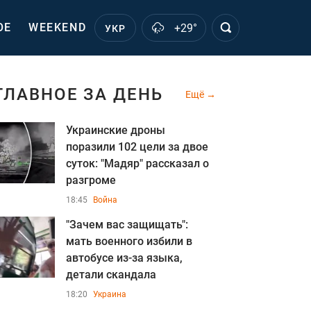
ОЕ
WEEKEND
+29°
УКР
ГЛАВНОЕ ЗА ДЕНЬ
Ещё
Украинские дроны
поразили 102 цели за двое
суток: "Мадяр" рассказал о
разгроме
18:45
Война
"Зачем вас защищать":
мать военного избили в
автобусе из-за языка,
детали скандала
18:20
Украина