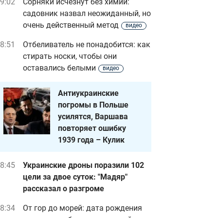
9:02
Сорняки исчезнут без химии:
садовник назвал неожиданный, но
очень действенный метод
видео
8:51
Отбеливатель не понадобится: как
стирать носки, чтобы они
оставались белыми
видео
Антиукраинские
погромы в Польше
усилятся, Варшава
повторяет ошибку
1939 года – Кулик
8:45
Украинские дроны поразили 102
цели за двое суток: "Мадяр"
рассказал о разгроме
8:34
От гор до морей: дата рождения