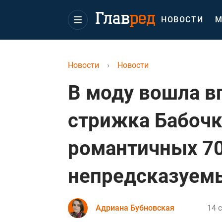
НОВОСТИ
М
Новости
›
Новости
В моду вошла 
стрижка Бабочк
романтичных 70
непредсказуемы
Адриана Бубновская
14 