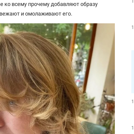
1
е ко всему прочему добавляют образу
свежают и омолаживают его.
1
1
1