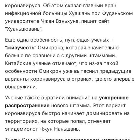
коронавируса. Об этом сказал главный врач
инфекционной больницы Хуашань при Фуданьском
университете Чжан Вэньхуна, пишет сайт
"
Хуаньцювань
".
Еще одна особенность, пугающая ученых –
"живучесть"
Омикрона, которая значительно
больше по сравнению с другими штаммами.
Китайские ученые отмечают, что из-за такой
особенности Омикрон уже вытеснил предыдущие
варианты коронавируса в странах, где его впервые
обнаружили.
Ученые также обратили внимание на
ускоренное
распространение
нового штамма. Этот вариант
коронавируса быстро начинает доминировать на
территориях, на которые попал, отмечает
эпидемиолог Чжун Наньшань.
Также Омикрон
может преодолевать иммунитет
,