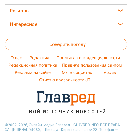
Елена Зеленская
Напитки
Стирка
Магнитные бури
Окрашивание волос
Ани Лорак
Регионы
Комнатные растения
Красивый маникюр
Кейт Миддлтон
Новости Харькова
Все о сале
Интересное
Модные ошибки
Алла Пугачева
Новости Львова
Уборка
Головоломки
Новости моды
Максим Галкин
Новости Полтавы
Проверить погоду
Тесты по картинке
Советы от Андре Тана
Настя Каменских
Новости Днепра
Оптические иллюзии
Женские стрижки
Виталий Козловский
O нас
Редакция
Политика конфиденциальности
Новости Сум
Народные приметы
Редакционная политика
Правила пользования сайтом
Потап
Новости Тернополя
Реклама на сайте
Мы в соцсетях
Архив
Все о шоу-бизнесе
София Ротару
Новости Черкассы
Отчет о прозрачности JTI
Новости Житомира
Новости Ровно
Новости Одессы
ТВОЙ ИСТОЧНИК НОВОСТЕЙ
Новости Запорожья
©2002-2026, Онлайн-медиа Главред - GLAVRED.INFO. ВСЕ ПРАВА
ЗАЩИЩЕНЫ. 04080, г. Киев, ул. Кириловская, дом 23. Телефон —