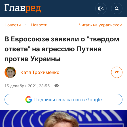
Новости
›
Новости
Читать на украинском
В Евросоюзе заявили о "твердом
ответе" на агрессию Путина
против Украины
Катя Трохименко
15 декабря 2021, 23:55
Подпишитесь
на нас в Google