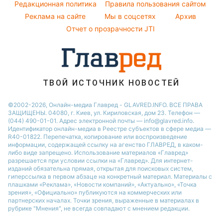
Народные приметы
Редакционная политика
Новости Черкассы
Правила пользования сайтом
Виталий Козловский
Советы от Андре Тана
Реклама на сайте
Мы в соцсетях
Архив
Все о шоу-бизнесе
Новости Житомира
Потап
Отчет о прозрачности JTI
Новости Ровно
Новости Одессы
Новости Запорожья
ТВОЙ ИСТОЧНИК НОВОСТЕЙ
©2002-2026, Онлайн-медиа Главред - GLAVRED.INFO. ВСЕ ПРАВА
ЗАЩИЩЕНЫ. 04080, г. Киев, ул. Кириловская, дом 23. Телефон —
(044) 490-01-01. Адрес электронной почты — info@glavred.info.
Идентификатор онлайн-медиа в Реестре cубъектов в сфере медиа —
R40-01822.
Перепечатка, копирование или воспроизведение
информации, содержащей ссылку на агенство ГЛАВРЕД, в каком-
либо виде запрещено. Использование материалов «Главред»
разрешается при условии ссылки на «Главред». Для интернет-
изданий обязательна прямая, открытая для поисковых систем,
гиперссылка в первом абзаце на конкретный материал. Материалы с
плашками «Реклама», «Новости компаний», «Актуально», «Точка
зрения», «Официально» публикуются на коммерческих или
партнерских началах. Точки зрения, выраженные в материалах в
рубрике "Мнения", не всегда совпадают с мнением редакции.