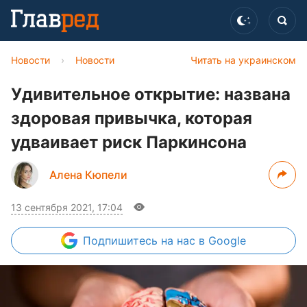
Новости
›
Новости
Читать на украинском
Удивительное открытие: названа
здоровая привычка, которая
удваивает риск Паркинсона
Алена Кюпели
13 сентября 2021, 17:04
Подпишитесь
на нас в Google