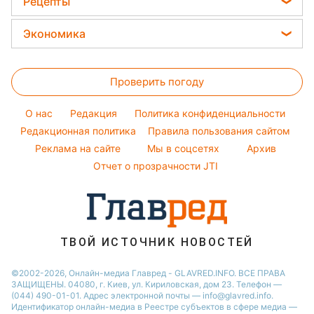
Женские стрижки
Рецепты
Максим Галкин
Новости Одессы
Тесты по картинке
Окрашивание волос
Закуски
Настя Каменских
Экономика
Новости Харькова
Оптические иллюзии
Красивый маникюр
Салаты
Виталий Козловский
Новости Полтавы
Цены на продукты
Народные приметы
Простые блюда
Потап
Проверить погоду
Денежная помощь
Все о шоу-бизнесе
Легкие десерты
София Ротару
Тарифы
O нас
Редакция
Политика конфиденциальности
Напитки
Ольга Сумская
Курс валют
Редакционная политика
Правила пользования сайтом
Праздничное меню
Филипп Киркоров
Реклама на сайте
Мы в соцсетях
Архив
Елена Зеленская
Отчет о прозрачности JTI
Ани Лорак
ТВОЙ ИСТОЧНИК НОВОСТЕЙ
©2002-2026, Онлайн-медиа Главред - GLAVRED.INFO. ВСЕ ПРАВА
ЗАЩИЩЕНЫ. 04080, г. Киев, ул. Кириловская, дом 23. Телефон —
(044) 490-01-01. Адрес электронной почты — info@glavred.info.
Идентификатор онлайн-медиа в Реестре cубъектов в сфере медиа —