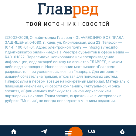
ТВОЙ ИСТОЧНИК НОВОСТЕЙ
©2002-2026, Онлайн-медиа Главред - GLAVRED.INFO. ВСЕ ПРАВА
ЗАЩИЩЕНЫ. 04080, г. Киев, ул. Кириловская, дом 23. Телефон —
(044) 490-01-01. Адрес электронной почты — info@glavred.info.
Идентификатор онлайн-медиа в Реестре cубъектов в сфере медиа —
R40-01822.
Перепечатка, копирование или воспроизведение
информации, содержащей ссылку на агенство ГЛАВРЕД, в каком-
либо виде запрещено. Использование материалов «Главред»
разрешается при условии ссылки на «Главред». Для интернет-
изданий обязательна прямая, открытая для поисковых систем,
гиперссылка в первом абзаце на конкретный материал. Материалы с
плашками «Реклама», «Новости компаний», «Актуально», «Точка
зрения», «Официально» публикуются на коммерческих или
партнерских началах. Точки зрения, выраженные в материалах в
рубрике "Мнения", не всегда совпадают с мнением редакции.