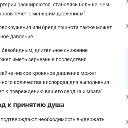
0
артерии расширяются, становясь больше, чем
 кровь течет с меньшим давлением".
0
ловокружения или бреда тошнота также может
яное давление.
я безобидным, длительное снижение
ожет иметь серьезные последствия.
крайне низкое кровяное давление может
чного количества кислорода для выполнения
ет к повреждению вашего сердца и мозга".
0
д к принятию душа
в подтверждают необходимость выдержать
0