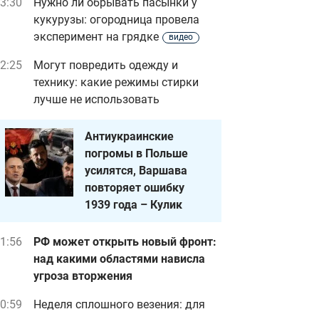
3:30
Нужно ли обрывать пасынки у
кукурузы: огородница провела
эксперимент на грядке
видео
2:25
Могут повредить одежду и
технику: какие режимы стирки
лучше не использовать
Антиукраинские
погромы в Польше
усилятся, Варшава
повторяет ошибку
1939 года – Кулик
1:56
РФ может открыть новый фронт:
над какими областями нависла
угроза вторжения
0:59
Неделя сплошного везения: для