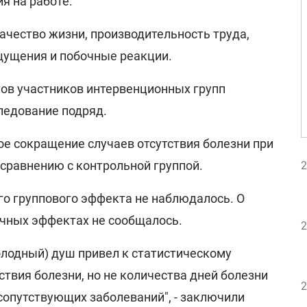
я на работе.
ачество жизни, производительность труда,
щущения и побочные реакции.
ов участников интервенционных групп
ледование подряд.
е сокращение случаев отсутствия болезни при
 сравнению с контрольной группой.
2
го группового эффекта не наблюдалось. О
чных эффектах не сообщалось.
2
олодный) душ привел к статистическому
твия болезни, но не количества дней болезни
2
сопутствующих заболеваний", - заключили