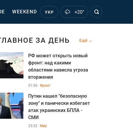
ОЕ
WEEKEND
+20°
УКР
ГЛАВНОЕ ЗА ДЕНЬ
Ещё
РФ может открыть новый
фронт: над какими
областями нависла угроза
вторжения
01:56
Фронт
Путин нашел "безопасную
зону" и панически избегает
атак украинских БПЛА -
СМИ
23:32
Мир