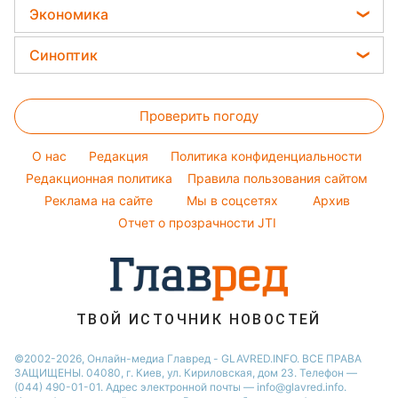
Оптические иллюзии
Новости Тернополя
Все о сале
Ольга Сумская
Экономика
Простые блюда
Новости Черкассы
Уборка
Филипп Киркоров
Цены на продукты
Легкие десерты
Синоптик
Новости Житомира
Авто
Елена Зеленская
Денежная помощь
Напитки
Новости Ровно
Прогноз погоды
Стирка
Ани Лорак
Тарифы
Праздничное меню
Проверить погоду
Магнитные бури
Комнатные растения
Кейт Миддлтон
Курс валют
Погода на сегодня
Алла Пугачева
O нас
Редакция
Политика конфиденциальности
Погода на завтра
Редакционная политика
Правила пользования сайтом
Максим Галкин
Реклама на сайте
Мы в соцсетях
Архив
Пылевая буря
Настя Каменских
Отчет о прозрачности JTI
ТВОЙ ИСТОЧНИК НОВОСТЕЙ
©2002-2026, Онлайн-медиа Главред - GLAVRED.INFO. ВСЕ ПРАВА
ЗАЩИЩЕНЫ. 04080, г. Киев, ул. Кириловская, дом 23. Телефон —
(044) 490-01-01. Адрес электронной почты — info@glavred.info.