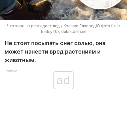
Что хорошо разъедает лед / Коллаж ГлавредЮ фото flickr
(oatsy40), dekor.delfi.ee
Не стоит посыпать снег солью, она
может нанести вред растениям и
животным.
Реклама
ad