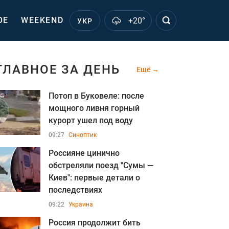
ОЕ
WEEKEND
+20°
УКР
ГЛАВНОЕ ЗА ДЕНЬ
Ещё
Потоп в Буковеле: после
мощного ливня горный
курорт ушел под воду
09:27
Синоптик
Россияне цинично
обстреляли поезд "Сумы —
Киев": первые детали о
последствиях
09:22
Украина
Россия продолжит бить