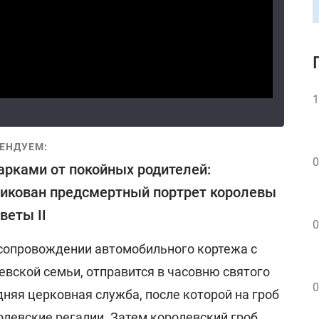
1
ЕНДУЕМ:
0
арками от покойных родителей:
икован предсмертный портрет королевы
веты II
0
в сопровождении автомобильного кортежа с
евской семьи, отправится в часовню святого
0
дняя церковная служба, после которой на гроб
олевские регалии. Затем королевский гроб