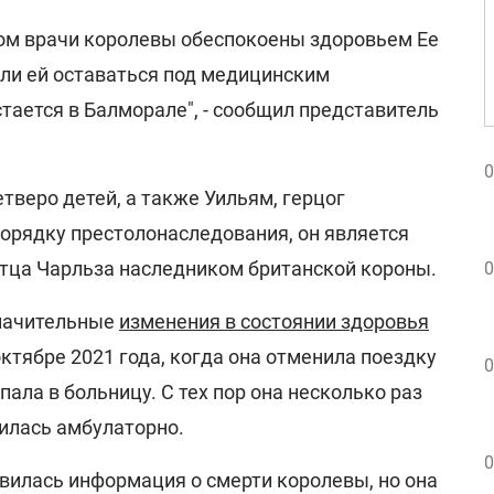
ром врачи королевы обеспокоены здоровьем Ее
ли ей оставаться под медицинским
тается в Балморале", - сообщил представитель
0
етверо детей, а также Уильям, герцог
орядку престолонаследования, он является
тца Чарльза наследником британской короны.
0
значительные
изменения в состоянии здоровья
ктябре 2021 года, когда она отменила поездку
0
ала в больницу. С тех пор она несколько раз
чилась амбулаторно.
0
явилась информация о смерти королевы, но она