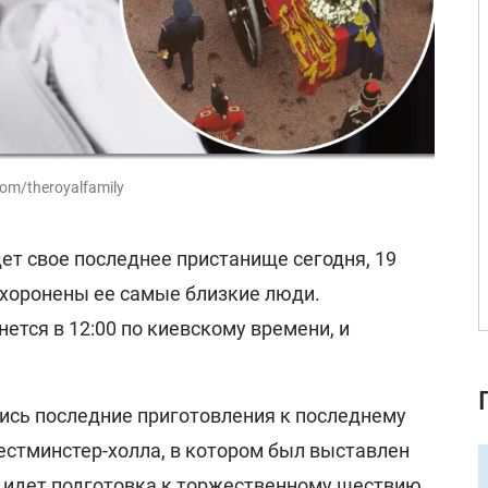
om/theroyalfamily
ет свое последнее пристанище сегодня, 19
похоронены ее самые близкие люди.
ется в 12:00 по киевскому времени, и
лись последние приготовления к последнему
 Вестминстер-холла, в котором был выставлен
, идет подготовка к торжественному шествию