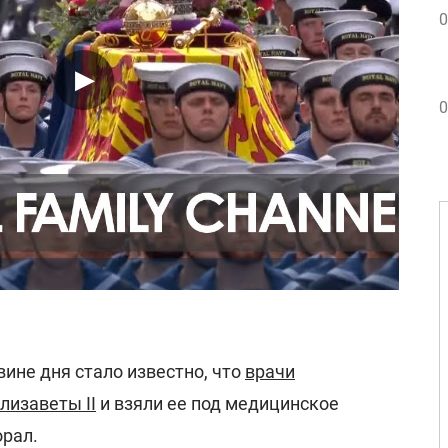
0
0
вине дня стало известно, что
врачи
лизаветы II
и взяли ее под медицинское
рал.