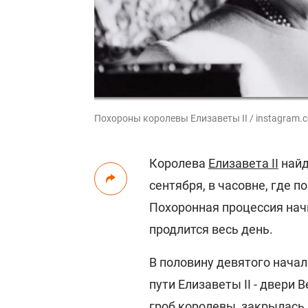
Похороны королевы Елизаветы II / instagram.c
Королева
Елизавета II
найд
сентября, в часовне, где 
Похоронная процессия начн
продлится весь день.
В половину девятого нача
пути Елизаветы II - двери
гроб королевы, закрылась