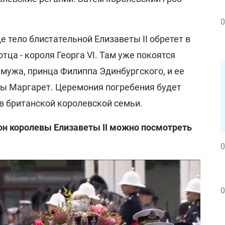
0
 тело блистательной Елизаветы II обретет в
тца - короля Георга VI. Там уже покоятся
мужа, принца Филиппа Эдинбургского, и ее
ы Маргарет. Церемония погребения будет
в британской королевской семьи.
н королевы Елизаветы II можно посмотреть
0
0