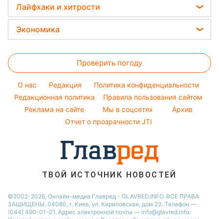
Ольга Сумская
Женские стрижки
Народные приметы
Лайфхаки и хитрости
Новости Полтавы
Погода на сегодня
Закуски
Филипп Киркоров
Окрашивание волос
Все о шоу-бизнесе
Новости Сум
Все о сале
Погода на завтра
Экономика
Елена Зеленская
Красивый маникюр
Новости Черкассы
Стирка
Пылевая буря
Ани Лорак
Цены на продукты
Модные ошибки
Новости Львова
Уборка
Проверить погоду
Денежная помощь
Новости моды
Новости Ровно
Комнатные растения
Тарифы
Советы от Андре Тана
O нас
Редакция
Политика конфиденциальности
Авто
Курс валют
Редакционная политика
Правила пользования сайтом
Реклама на сайте
Мы в соцсетях
Архив
Отчет о прозрачности JTI
ТВОЙ ИСТОЧНИК НОВОСТЕЙ
©2002-2026, Онлайн-медиа Главред - GLAVRED.INFO. ВСЕ ПРАВА
ЗАЩИЩЕНЫ. 04080, г. Киев, ул. Кириловская, дом 23. Телефон —
(044) 490-01-01. Адрес электронной почты — info@glavred.info.