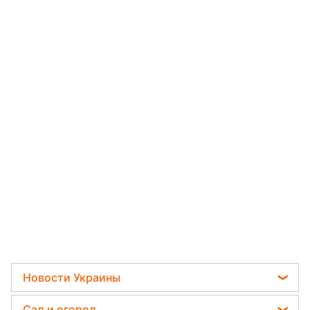
Новости Украины
Мобилизация
Сад и огород