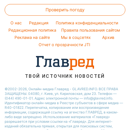
Женские стрижки
Погода на завтра
Алла Пугачева
Тарифы
Новости Тернополя
Проверить погоду
Окрашивание волос
Пылевая буря
Максим Галкин
Курс валют
Новости Ровно
Красивый маникюр
O нас
Редакция
Политика конфиденциальности
Новости Житомира
Модные ошибки
Редакционная политика
Правила пользования сайтом
Реклама на сайте
Мы в соцсетях
Архив
Новости моды
Отчет о прозрачности JTI
Советы от Андре Тана
ТВОЙ ИСТОЧНИК НОВОСТЕЙ
©2002-2026, Онлайн-медиа Главред - GLAVRED.INFO. ВСЕ ПРАВА
ЗАЩИЩЕНЫ. 04080, г. Киев, ул. Кириловская, дом 23. Телефон —
(044) 490-01-01. Адрес электронной почты — info@glavred.info.
Идентификатор онлайн-медиа в Реестре cубъектов в сфере медиа —
R40-01822.
Перепечатка, копирование или воспроизведение
информации, содержащей ссылку на агенство ГЛАВРЕД, в каком-
либо виде запрещено. Использование материалов «Главред»
разрешается при условии ссылки на «Главред». Для интернет-
изданий обязательна прямая, открытая для поисковых систем,