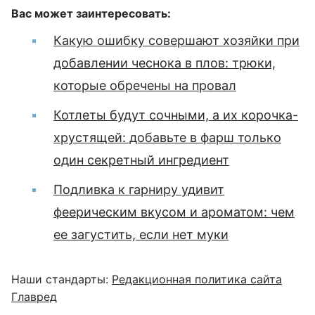
Вас может заинтересовать:
Какую ошибку совершают хозяйки при
добавлении чеснока в плов: трюки,
которые обречены на провал
Котлеты будут сочными, а их корочка-
хрустящей: добавьте в фарш только
один секретный ингредиент
Подливка к гарниру удивит
феерическим вкусом и ароматом: чем
ее загустить, если нет муки
Наши стандарты:
Редакционная политика сайта
Главред