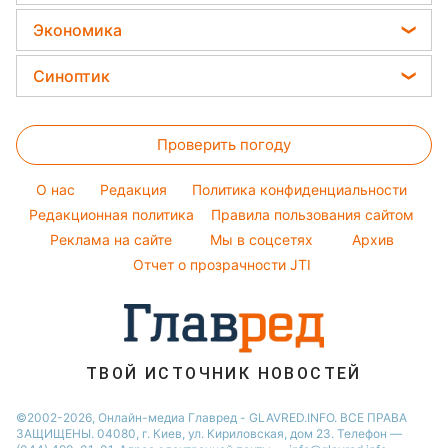
Новости моды
Салаты
Головоломки
Новости Львова
Все о сале
Потап
Экономика
Простые блюда
Новости Харькова
Уборка
София Ротару
Цены на продукты
Легкие десерты
Синоптик
Новости Днепра
Авто
Ольга Сумская
Денежная помощь
Напитки
Новости Полтавы
Прогноз погоды
Стирка
Филипп Киркоров
Тарифы
Праздничное меню
Проверить погоду
Магнитные бури
Комнатные растения
Елена Зеленская
Курс валют
Погода на сегодня
Ани Лорак
O нас
Редакция
Политика конфиденциальности
Погода на завтра
Редакционная политика
Правила пользования сайтом
Кейт Миддлтон
Реклама на сайте
Мы в соцсетях
Архив
Пылевая буря
Алла Пугачева
Отчет о прозрачности JTI
ТВОЙ ИСТОЧНИК НОВОСТЕЙ
©2002-2026, Онлайн-медиа Главред - GLAVRED.INFO. ВСЕ ПРАВА
ЗАЩИЩЕНЫ. 04080, г. Киев, ул. Кириловская, дом 23. Телефон —