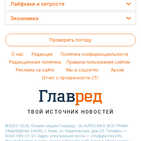
Прогноз погоды
Народные приметы
Лайфхаки и хитрости
Простые блюда
Виталий Козловский
Новости Ровно
Магнитные бури
Все о шоу-бизнесе
Все о сале
Легкие десерты
Экономика
Потап
Новости Одессы
Погода на сегодня
Уборка
Напитки
София Ротару
Новости Запорожья
Цены на продукты
Погода на завтра
Стирка
Праздничное меню
Ольга Сумская
Проверить погоду
Денежная помощь
Пылевая буря
Авто
Филипп Киркоров
Тарифы
O нас
Редакция
Политика конфиденциальности
Комнатные растения
Елена Зеленская
Курс валют
Редакционная политика
Правила пользования сайтом
Реклама на сайте
Мы в соцсетях
Архив
Отчет о прозрачности JTI
ТВОЙ ИСТОЧНИК НОВОСТЕЙ
©2002-2026, Онлайн-медиа Главред - GLAVRED.INFO. ВСЕ ПРАВА
ЗАЩИЩЕНЫ. 04080, г. Киев, ул. Кириловская, дом 23. Телефон —
(044) 490-01-01. Адрес электронной почты — info@glavred.info.
Идентификатор онлайн-медиа в Реестре cубъектов в сфере медиа —