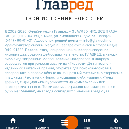
ТВОЙ ИСТОЧНИК НОВОСТЕЙ
©2002-2026, Онлайн-медиа Главред - GLAVRED.INFO. ВСЕ ПРАВА
ЗАЩИЩЕНЫ. 04080, г. Киев, ул. Кириловская, дом 23. Телефон —
(044) 490-01-01. Адрес электронной почты — info@glavred.info.
Идентификатор онлайн-медиа в Реестре cубъектов в сфере медиа —
R40-01822.
Перепечатка, копирование или воспроизведение
информации, содержащей ссылку на агенство ГЛАВРЕД, в каком-
либо виде запрещено. Использование материалов «Главред»
разрешается при условии ссылки на «Главред». Для интернет-
изданий обязательна прямая, открытая для поисковых систем,
гиперссылка в первом абзаце на конкретный материал. Материалы с
плашками «Реклама», «Новости компаний», «Актуально», «Точка
зрения», «Официально» публикуются на коммерческих или
партнерских началах. Точки зрения, выраженные в материалах в
рубрике "Мнения", не всегда совпадают с мнением редакции.
ГЛАВНАЯ
TELEGRAM
ЯЗЫК
ВАЖНОЕ